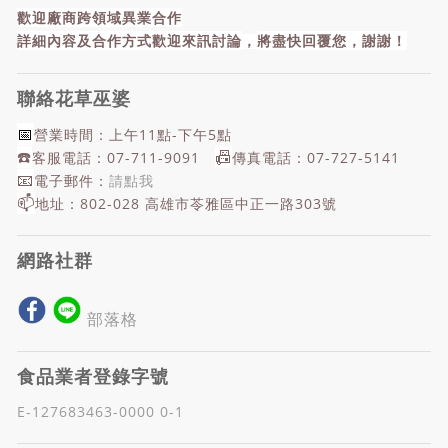
歡迎廠商跨領域異業合作
詳細內容及合作方式歡迎來訊討論
，
將盡快回覆您，謝謝！
聯絡花草巫婆
📅
營業時間：上午11點-下午5點
☎️
📠
客服電話：07-711-9091
傳真電話：07-727-5141
📧
電子郵件：
請點我
📫
地址：802-028 高雄市苓雅區中正一路303號
網路社群
部落格
食品業者登錄字號
E-127683463-0000 0-1