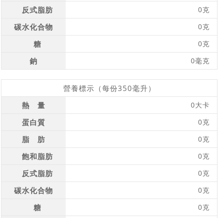
反式脂肪
0克
碳水化合物
0克
糖
0克
鈉
0毫克
營養標示（每份350毫升）
熱 量
0大卡
蛋白質
0克
脂 肪
0克
飽和脂肪
0克
反式脂肪
0克
碳水化合物
0克
糖
0克