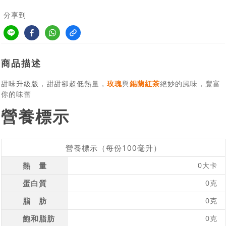
分享到
商品描述
甜味升級版，甜甜卻超低熱量，
玫瑰
與
錫蘭紅茶
絕妙的風味，豐富
你的味蕾
營養標示
營養標示（每份100毫升）
熱 量
0大卡
蛋白質
0克
脂 肪
0克
飽和脂肪
0克