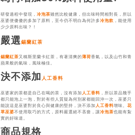
研發過程中發現，
冷泡茶
雖然比較健康，但出味時間相對長，所以
巫婆便傻傻的多加了原料，至今仍不明白為何許多
冷泡飲
，能使用
少少原料出味？！
嚴選
錫蘭紅茶
錫蘭紅茶
又稱斯里蘭卡紅茶，有著清爽的
薄荷
香氣，以及山竹和青
蘋果般的氣味，風味極佳。
決不添加
人工香料
巫婆家的茶都是自己在喝的茶，沒有添加
人工香料
，所以茶品幾乎
都只能泡上一泡，對於有些人質疑為何別家都能回沖一次，巫婆只
能說這是巫婆對於良心與健康的堅持，決不添加
人工香料
增味。
花
草巫婆
不使用取巧的方式，原料嚴選絕不吝嗇，讓
冷泡茶
也能有紮
實的好味道。
商品規格