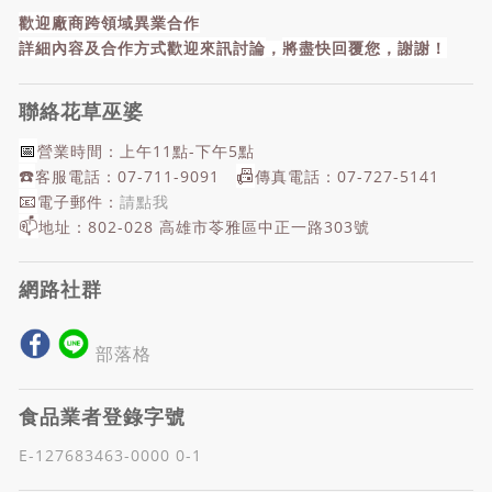
歡迎廠商跨領域異業合作
詳細內容及合作方式歡迎來訊討論
，
將盡快回覆您，謝謝！
聯絡花草巫婆
📅
營業時間：上午11點-下午5點
☎️
📠
客服電話：07-711-9091
傳真電話：07-727-5141
📧
電子郵件：
請點我
📫
地址：802-028 高雄市苓雅區中正一路303號
網路社群
部落格
食品業者登錄字號
E-127683463-0000 0-1