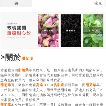
鈉
0毫克
>關於
甜菊葉
甜菊糖係由
甜菊葉
萃取而來，是一種原產自南美洲的天然甜味素，
臨床研究指出，甜菊糖不會造成血糖的波動，因此甜菊糖是糖尿病
患者也能食用的一種安全的甜味替代品。
甜菊葉
可以製作比食糖
高達３００倍甜度
的甜菊糖，而
甜菊葉
早在
古代就被巴拉圭的印地安人，用做天然甜味劑，當地人稱之為「Ｋ
ＡＡＴＡ」，而甜菊糖的擴散與持續時間也比蔗糖來得長，現在被
大家廣為使用在茶類飲品中。
甜菊葉
本身沒什麼味道，不過一旦打成粉狀後，就會有一種類似青