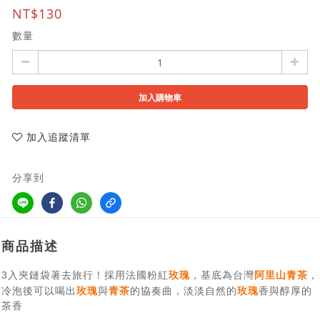
NT$130
數量
加入購物車
加入追蹤清單
分享到
商品描述
採用法國粉紅
玫瑰
，基底為台灣
阿里山青茶
，
3
入夾鏈袋著去旅行！
冷泡後可以喝出
玫瑰
與
青茶
的協奏曲，淡淡自然的
玫瑰
香與醇厚的
茶香