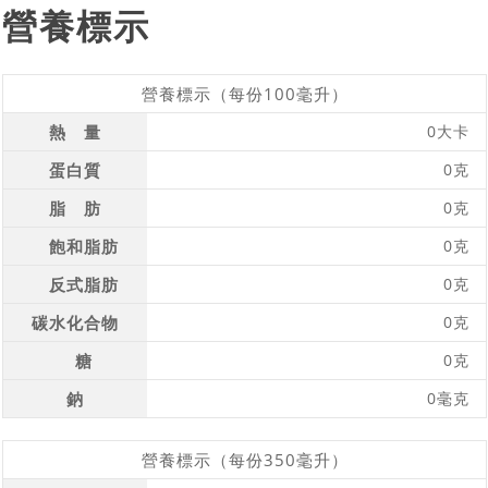
營養標示
營養標示（每份100毫升）
熱 量
0大卡
蛋白質
0克
脂 肪
0克
飽和脂肪
0克
反式脂肪
0克
碳水化合物
0克
糖
0克
鈉
0毫克
營養標示（每份350毫升）