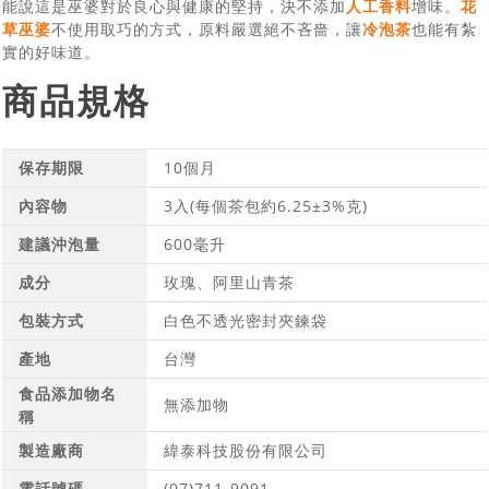
能說這是巫婆對於良心與健康的堅持，決不添加
人工香料
增味。
花
草巫婆
不使用取巧的方式，原料嚴選絕不吝嗇，讓
冷泡茶
也能有紮
實的好味道。
商品規格
保存期限
10個月
內容物
3入(每個茶包約6.25±3%克)
建議沖泡量
600毫升
成分
玫瑰、阿里山青茶
包裝方式
白色不透光密封夾鍊袋
產地
台灣
食品添加物名
無添加物
稱
製造廠商
緯泰科技股份有限公司
電話號碼
(07)711-9091