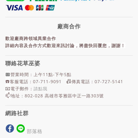
廠商合作
歡迎廠商跨領域異業合作
詳細內容及合作方式歡迎來訊討論
，
將盡快回覆您，謝謝！
聯絡花草巫婆
📅
營業時間：上午11點-下午5點
☎️
📠
客服電話：07-711-9091
傳真電話：07-727-5141
📧
電子郵件：
請點我
📫
地址：802-028 高雄市苓雅區中正一路303號
網路社群
部落格