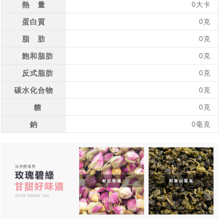
熱 量
0大卡
蛋白質
0克
脂 肪
0克
飽和脂肪
0克
反式脂肪
0克
碳水化合物
0克
糖
0克
鈉
0毫克