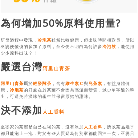
為何增加50%原料使用量?
研發過程中發現，
冷泡茶
雖然比較健康，但出味時間相對長，所以
巫婆便傻傻的多加了原料，至今仍不明白為何許多
冷泡飲
，能使用
少少原料出味？！
嚴選台灣
阿里山青茶
阿里山青茶
屬於
輕發酵茶
，含有
維生素Ｃ
與
兒茶素
，有益身體健
康，
冷泡茶
的好處在於茶葉不會因為高溫而變質，減少單寧酸的釋
出，可避免苦澀味的產生並保留原始的甜味。
決不添加
人工香料
巫婆家的茶都是自己在喝的茶，沒有添加
人工香料
，所以茶品幾乎
都只能泡上一泡，對於有些人質疑為何別家都能回沖一次，巫婆只