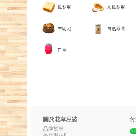
鳳梨酥
米鳳梨酥
布朗尼
自然嚴選
口罩
關於花草巫婆
付
品牌故事
條款與細則