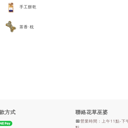
手工餅乾
茶香‧枕
款方式
聯絡花草巫婆
📅
營業時間：上午11點-下
點