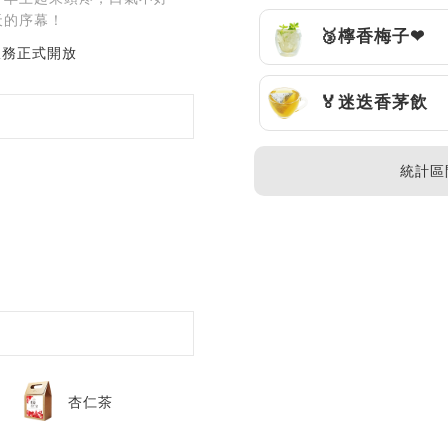
天的序幕！
🥉檸香梅子❤
服務正式開放​
🏅迷迭香茅飲
統計區間 
杏仁茶