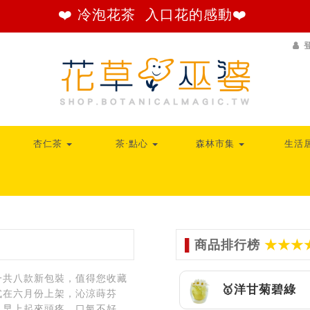
❤️ 冷泡花茶 入口花的感動❤️
杏仁茶
茶‧點心
森林市集
生活
▌
商品排行榜
★★★
一共八款新包裝，值得您收藏
🥇洋甘菊碧綠
式在六月份上架，沁涼蒔芬
？早上起來頭疼，口氣不好