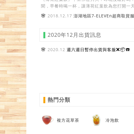
聞，早餐時喝一杯，讓薄荷紅葉飲為您打開一
🌸
2018.12.17
​
澎湖地區7-ELEVEn超商取貨
▌
2020年12月出貨訊息
🌸
❌📦☎️
2020.12
週六週日暫停出貨與客服
▌
熱門分類
複方花草茶
冷泡飲