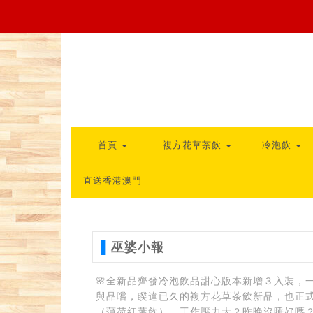
首頁
複方花草茶飲
冷泡飲
直送香港澳門
▌
巫婆小報
🌸全新品齊發冷泡飲品甜心版本新增３入裝，
與品嚐，睽違已久的複方花草茶飲新品，也正
（薄荷紅葉飲），工作壓力大？昨晚沒睡好嗎