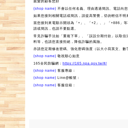
親愛的顧客您好
{shop name}
不會以任何名義、理由透過簡訊、電話向您
如果您接到相關電話或簡訊，請提高警覺，切勿輕信不明
當您接到來電顯示開頭為「+」、「+2」、」「+886
請或簡訊，也請不要點選。
常見詐騙手法如「重複下單」、「誤設分期付款」以取信
料等，也請您直接拒絕，降低詐騙的風險。
亦請您定期修改密碼、強化密碼強度（以大小寫英文、數
{shop name}
敬祝順心如意
165全民防騙網：
https://165.npa.gov.tw/#/
{shop name}
客服專線：
{shop name}
Line@帳號：
{shop name}
客服信箱：