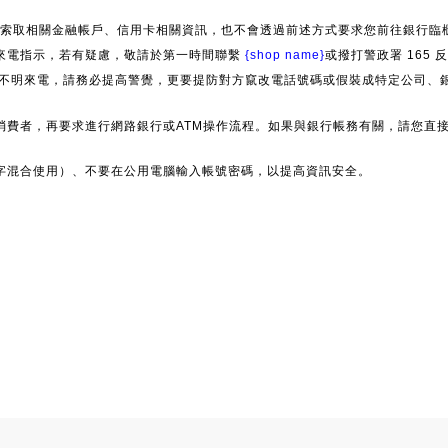
索取相關金融帳戶、信用卡相關資訊，也不會透過前述方式要求您前往銀行臨櫃
來電指示，若有疑慮，敬請於第一時間聯繫
{shop name}
或撥打警政署 165
」等不明來電，請務必提高警覺，更要提防對方竄改電話號碼或假裝成特定公司、
消費者，再要求進行網路銀行或ATM操作流程。如果與銀行帳務有關，請您直
字混合使用）、不要在公用電腦輸入帳號密碼，以提高資訊安全。