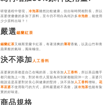
研發過程中發現，
冷泡茶
雖然比較健康，但出味時間相對長，所以
巫婆便傻傻的多加了原料，至今仍不明白為何許多
冷泡飲
，能使用
少少原料出味？！
嚴選
錫蘭紅茶
錫蘭紅茶
又稱斯里蘭卡紅茶，有著清爽的
薄荷
香氣，以及山竹和青
蘋果般的氣味，風味極佳。
決不添加
人工香料
巫婆家的茶都是自己在喝的茶，沒有添加
人工香料
，所以茶品幾乎
都只能泡上一泡，對於有些人質疑為何別家都能回沖一次，巫婆只
能說這是巫婆對於良心與健康的堅持，決不添加
人工香料
增味。
花
草巫婆
不使用取巧的方式，原料嚴選絕不吝嗇，讓
冷泡茶
也能有紮
實的好味道。
商品規格