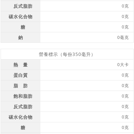
反式脂肪
0克
碳水化合物
0克
糖
0克
鈉
0毫克
營養標示（每份350毫升）
熱 量
0大卡
蛋白質
0克
脂 肪
0克
飽和脂肪
0克
反式脂肪
0克
碳水化合物
0克
糖
0克