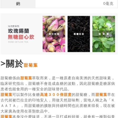
鈉
0毫克
>關於
甜菊葉
甜菊糖係由
甜菊葉
萃取而來，是一種原產自南美洲的天然甜味素，
臨床研究指出，甜菊糖不會造成血糖的波動，因此甜菊糖是糖尿病
患者也能食用的一種安全的甜味替代品。
甜菊葉
可以製作比食糖
高達３００倍甜度
的甜菊糖，而
甜菊葉
早在
古代就被巴拉圭的印地安人，用做天然甜味劑，當地人稱之為「Ｋ
ＡＡＴＡ」，而甜菊糖的擴散與持續時間也比蔗糖來得長，現在被
大家廣為使用在茶類飲品中。
甜菊葉
本身沒什麼味道，不過一旦打成粉狀後，就會有一種類似青