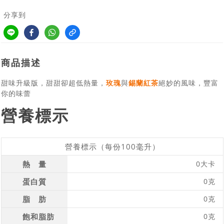
分享到
商品描述
甜味升級版，甜甜卻超低熱量，
玫瑰
與
錫蘭紅茶
絕妙的風味，豐富
你的味蕾
營養標示
營養標示（每份100毫升）
熱 量
0大卡
蛋白質
0克
脂 肪
0克
飽和脂肪
0克