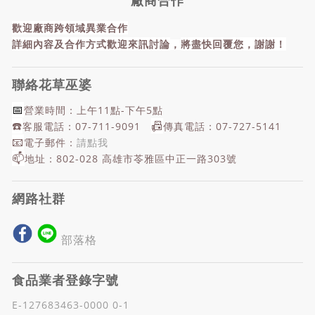
歡迎廠商跨領域異業合作
詳細內容及合作方式歡迎來訊討論
，
將盡快回覆您，謝謝！
聯絡花草巫婆
📅
營業時間：上午11點-下午5點
☎️
📠
客服電話：07-711-9091
傳真電話：07-727-5141
📧
電子郵件：
請點我
📫
地址：802-028 高雄市苓雅區中正一路303號
網路社群
部落格
食品業者登錄字號
E-127683463-0000 0-1