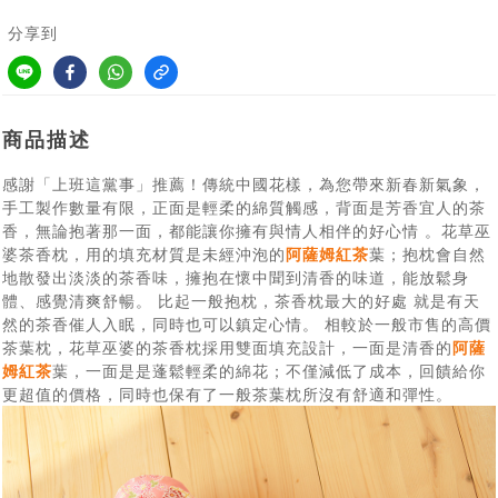
分享到
商品描述
感謝「上班這黨事」推薦！傳統中國花樣，為您帶來新春新氣象，
手工製作數量有限，正面是輕柔的綿質觸感，背面是芳香宜人的茶
香，無論抱著那一面，都能讓你擁有與情人相伴的好心情 。花草巫
婆茶香枕，用的填充材質是未經沖泡的
阿薩姆紅茶
葉；抱枕會自然
地散發出淡淡的茶香味，擁抱在懷中聞到清香的味道，能放鬆身
體、感覺清爽舒暢。 比起一般抱枕，茶香枕最大的好處 就是有天
然的茶香催人入眠，同時也可以鎮定心情。 相較於一般市售的高價
茶葉枕，花草巫婆的茶香枕採用雙面填充設計，一面是清香的
阿薩
姆紅茶
葉，一面是是蓬鬆輕柔的綿花；不僅減低了成本，回饋給你
更超值的價格，同時也保有了一般茶葉枕所沒有舒適和彈性。