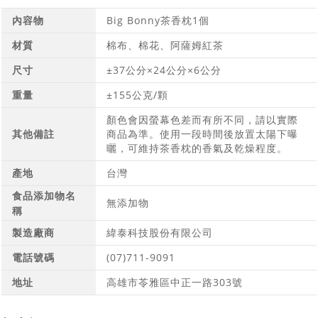
內容物
Big Bonny茶香枕1個
材質
棉布、棉花、阿薩姆紅茶
尺寸
±37公分×24公分×6公分
重量
±155公克/顆
顏色會因螢幕色差而有所不同，請以實際
其他備註
商品為準。使用一段時間後放置太陽下曝
曬，可維持茶香枕的香氣及乾燥程度。
產地
台灣
食品添加物名
無添加物
稱
製造廠商
緯泰科技股份有限公司
電話號碼
(07)711-9091
地址
高雄市苓雅區中正一路303號