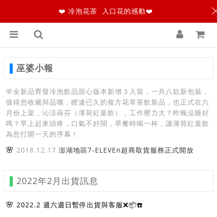
❤️ 冷泡花茶 入口花的感動❤️
▌
巫婆小報
🌸全新品齊發冷泡飲品甜心版本新增３入裝，一共八款新包裝，
值得您收藏與品嚐，睽違已久的複方花草茶飲新品，也正式在六
月份上架，沁涼蒔芬（薄荷紅葉飲），工作壓力大？昨晚沒睡好
嗎？早上起來頭疼，口氣不好聞，早餐時喝一杯，讓薄荷紅葉飲
為您打開一天的序幕！
🌸
2018.12.17
​
澎湖地區7-ELEVEn超商取貨服務正式開放​
▌
2022年2月出貨訊息
🌸
2022.2 週六週日暫停出貨與客服❌📦☎️