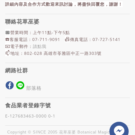
詳細內容及合作方式歡迎來訊討論
，
將盡快回覆您，謝謝！
聯絡花草巫婆
📅
營業時間：上午11點-下午5點
☎️
📠
客服電話：07-711-9091
傳真電話：07-727-5141
📧
電子郵件：
請點我
📫
地址：802-028 高雄市苓雅區中正一路303號
網路社群
部落格
食品業者登錄字號
E-127683463-0000 0-1
Copyright
©
SINCE 2005 花草巫婆 Botanical Magic (Wei-Tai