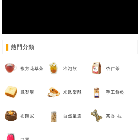
▌
熱門分類
複方花草茶
冷泡飲
杏仁茶
鳳梨酥
米鳳梨酥
手工餅乾
布朗尼
自然嚴選
茶香‧枕
口罩